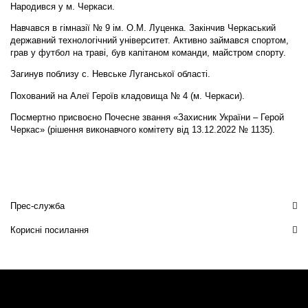
Народився у м. Черкаси.
Навчався в гімназії № 9 ім. О.М. Луценка. Закінчив Черкаський
державний технологічний університет. Активно займався спортом,
грав у футбол на траві, був капітаном команди, майстром спорту.
Загинув поблизу с. Невське Луганської області.
Похований на Алеї Героїв кладовища № 4 (м. Черкаси).
Посмертно присвоєно Почесне звання «Захисник України – Герой
Черкас» (рішення виконавчого комітету від 13.12.2022 № 1135).
Прес-служба
Корисні посилання