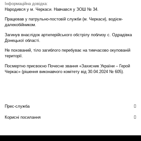
Інформаційна довідка:
Народився у м. Черкаси. Навчався у ЗОШ № 34.
Працював у патрульно-постовій служби (м. Черкаси), водієм-
далекобійником.
Загинув внаслідок артилерійського обстрілу поблизу с. Одрадівка
Донецької області.
Не похований, тіло загиблого перебуває на тимчасово окупованій
території.
Посмертно присвоєно Почесне звання «Захисник України – Герой
Черкас» (рішення виконавчого комітету від 30.04.2024 № 605).
Прес-служба
Корисні посилання