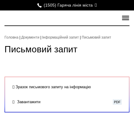
(1505) Гаряча лінія міста
Головна
|
Документи
|
Інформаційний запит
|
Письмовий запит
Письмовий запит
Зразок письмового запиту на інформацію
Завантажити
PDF