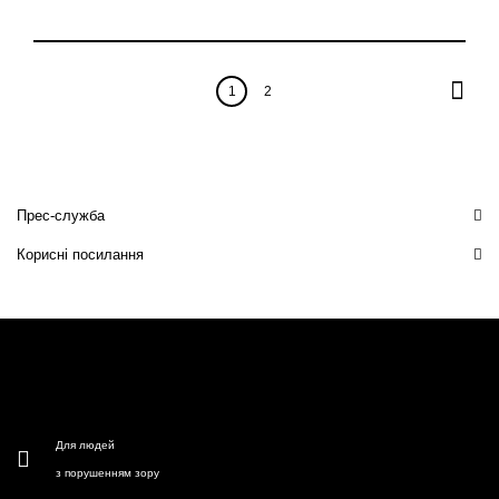
1
2
Прес-служба
Корисні посилання
Для людей
з порушенням зору