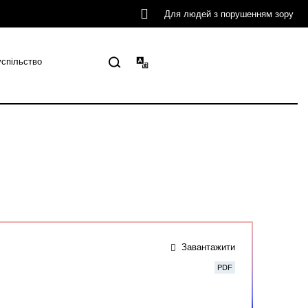
Для людей з порушенням зору
успільство
Завантажити
PDF