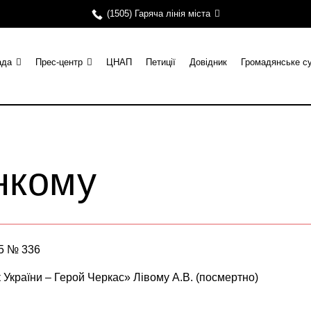
(1505) Гаряча лінія міста
ада
Прес-центр
ЦНАП
Петиції
Довідник
Громадянське с
нкому
25 № 336
України – Герой Черкас» Лівому А.В. (посмертно)