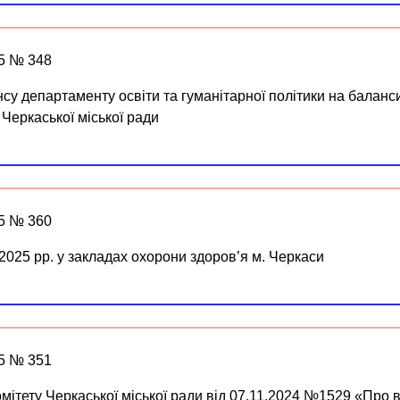
25 № 348
су департаменту освіти та гуманітарної політики на балан
 Черкаської міської ради
25 № 360
025 рр. у закладах охорони здоров’я м. Черкаси
25 № 351
мітету Черкаської міської ради від 07.11.2024 №1529 «Про