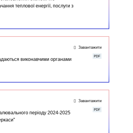
чання теплової енергії, послуги з
Завантажити
PDF
 надаються виконавчими органами
Завантажити
PDF
палювального періоду 2024-2025
еркаси”