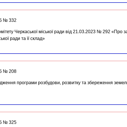
25 № 332
омітету Черкаської міської ради від 21.03.2023 № 292 «Про
ької ради та її склад»
25 № 208
рдження програми розбудови, розвитку та збереження земель
25 № 325