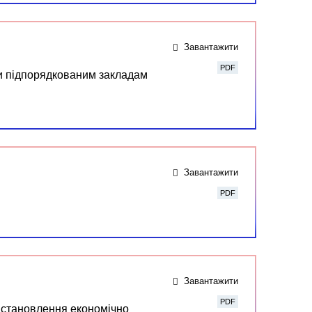
Завантажити
PDF
си підпорядкованим закладам
Завантажити
PDF
Завантажити
PDF
 встановлення економічно