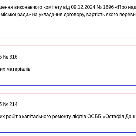
ішення виконавчого комітету від 09.12.2024 № 1696 «Про н
міської ради» на укладання договору, вартість якого пере
25 № 316
их матеріалів
25 № 214
их робіт з капітального ремонту ліфтів ОСББ «Остафія Даш