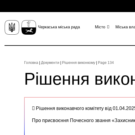
Черкаська міська рада
Місто
Міська вл
Головна
|
Документи
|
Рішення виконкому
|
Page 134
Рішення вико
Рішення виконавчого комітету від 01.04.20
Про присвоєння Почесного звання «Захисник 