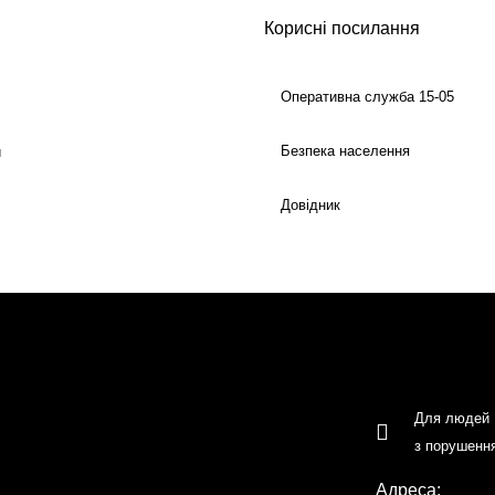
Корисні посилання
Оперативна служба 15-05
Безпека населення
й
Довідник
Для людей
з порушенн
Адреса: