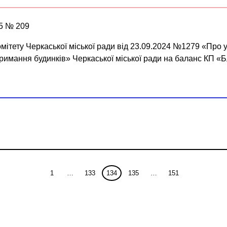
25 № 209
мітету Черкаської міської ради від 23.09.2024 №1279 «Про у
римання будинків» Черкаської міської ради на баланс КП «Бл
1
…
133
134
135
…
151