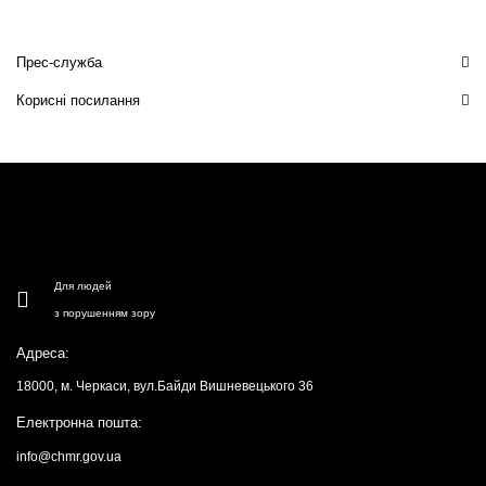
Прес-служба
Корисні посилання
Для людей
з порушенням зору
Адреса:
18000, м. Черкаси, вул.Байди Вишневецького 36
Електронна пошта:
info@chmr.gov.ua