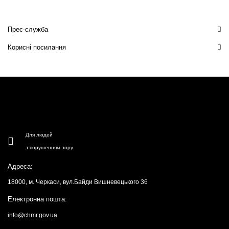
Прес-служба
Корисні посилання
Для людей
з порушенням зору
Адреса:
18000, м. Черкаси, вул.Байди Вишневецького 36
Електронна пошта:
info@chmr.gov.ua