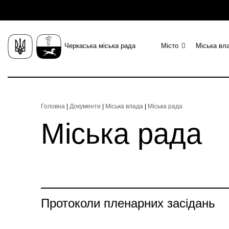
Черкаська міська рада
Місто
Міська вл
Головна
|
Документи
|
Міська влада
|
Міська рада
Міська рада
Протоколи пленарних засідань