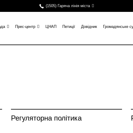
(1505) Гаряча лінія міста
ада
Прес-центр
ЦНАП
Петиції
Довідник
Громадянське с
Регуляторна політика