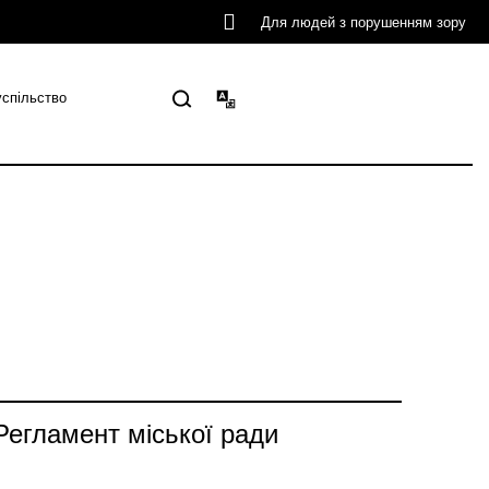
Для людей з порушенням зору
успільство
Регламент міської ради