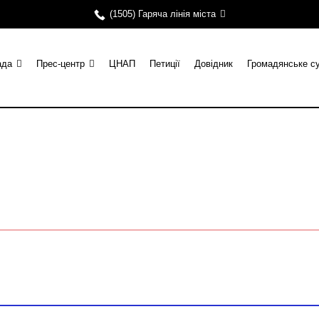
(1505) Гаряча лінія міста
ада
Прес-центр
ЦНАП
Петиції
Довідник
Громадянське с