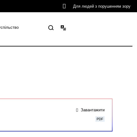
Для людей з порушенням зору
успільство
Завантажити
PDF