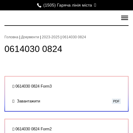
(1505) Гаряча лінія міста
Головна
|
Документи
|
2023-2025
|
0614030 0824
0614030 0824
0614030 0824 Form3
Завантажити
PDF
0614030 0824 Form2