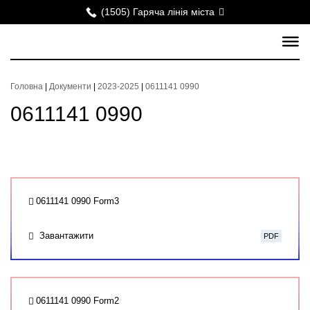
(1505) Гаряча лінія міста
Головна
|
Документи
|
2023-2025
|
0611141 0990
0611141 0990
0611141 0990 Form3
Завантажити
PDF
0611141 0990 Form2