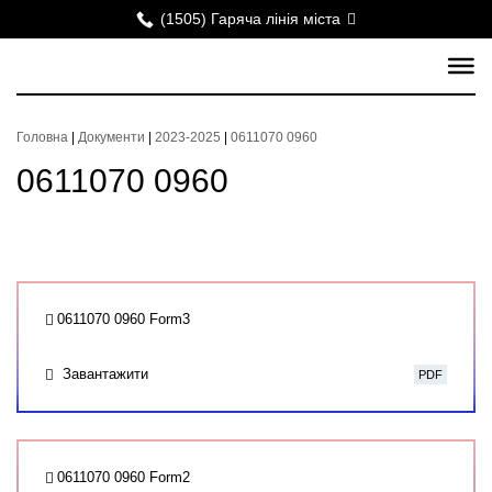
(1505) Гаряча лінія міста
Головна
|
Документи
|
2023-2025
|
0611070 0960
0611070 0960
0611070 0960 Form3
Завантажити
PDF
0611070 0960 Form2