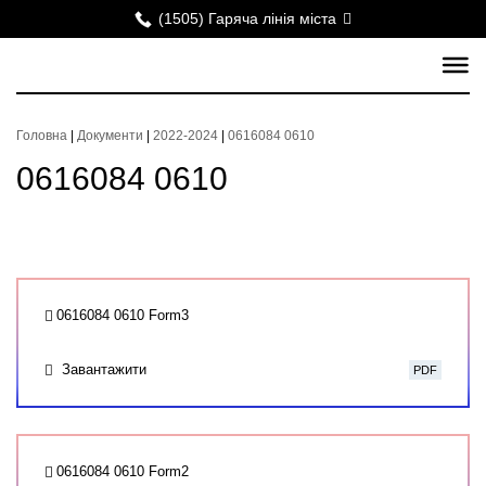
(1505) Гаряча лінія міста
Головна
|
Документи
|
2022-2024
|
0616084 0610
0616084 0610
0616084 0610 Form3
Завантажити
PDF
0616084 0610 Form2