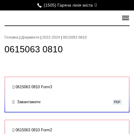
(1505) Гаряча лінія міста
Головна
|
Документи
|
2022-2024
|
0615063 0810
0615063 0810
0615063 0810 Form3
Завантажити
PDF
0615063 0810 Form2