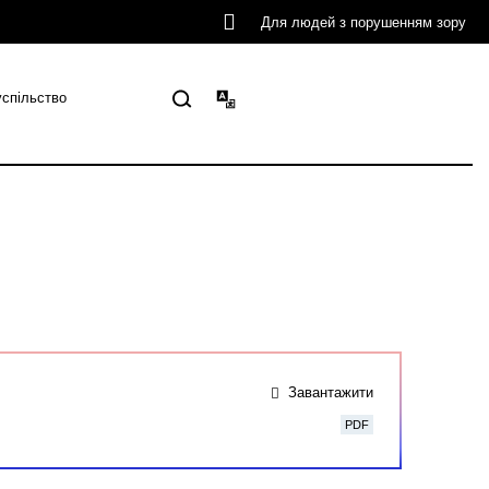
Для людей з порушенням зору
успільство
Завантажити
PDF