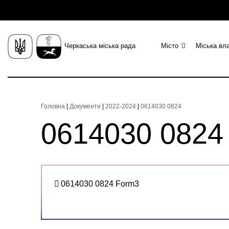
Черкаська міська рада
Місто
Міська вл
Головна
|
Документи
|
2022-2024
|
0614030 0824
0614030 0824
0614030 0824 Form3