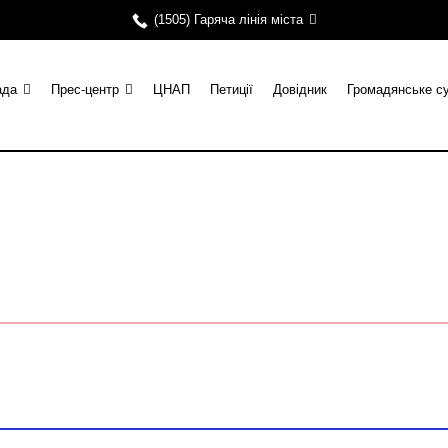
(1505) Гаряча лінія міста
ада
Прес-центр
ЦНАП
Петиції
Довідник
Громадянське с