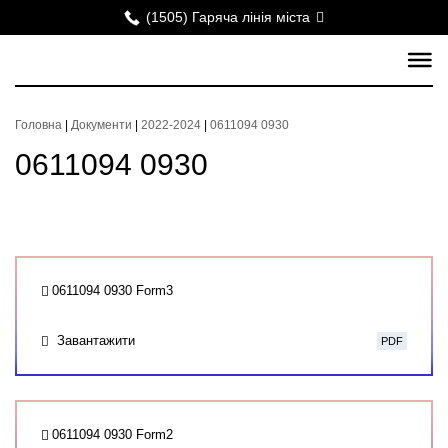
(1505) Гаряча лінія міста
Головна
|
Документи
|
2022-2024
|
0611094 0930
0611094 0930
0611094 0930 Form3
Завантажити
PDF
0611094 0930 Form2