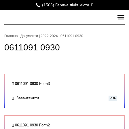
(1505) Гаряча лінія міста
Головна
|
Документи
|
2022-2024
|
0611091 0930
0611091 0930
0611091 0930 Form3
Завантажити
PDF
0611091 0930 Form2