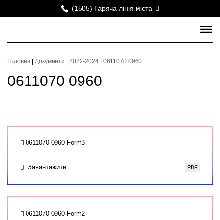
(1505) Гаряча лінія міста
Головна
|
Документи
|
2022-2024
|
0611070 0960
0611070 0960
0611070 0960 Form3
Завантажити
PDF
0611070 0960 Form2