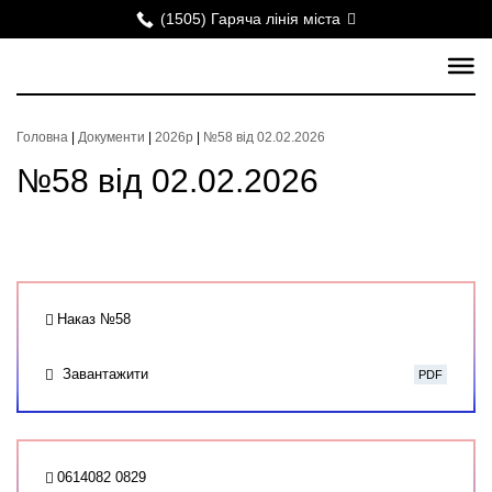
(1505) Гаряча лінія міста
Головна
|
Документи
|
2026р
|
№58 від 02.02.2026
№58 від 02.02.2026
Наказ №58
Завантажити
PDF
0614082 0829