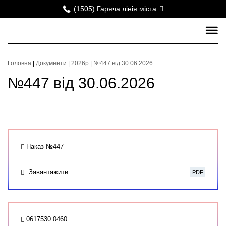
(1505) Гаряча лінія міста
Головна
|
Документи
|
2026р
|
№447 від 30.06.2026
№447 від 30.06.2026
Наказ №447
Завантажити
PDF
0617530 0460