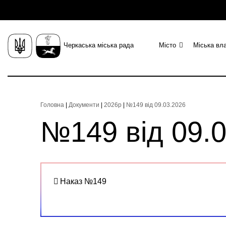
Черкаська міська рада
Місто
Міська вл
Головна
|
Документи
|
2026р
|
№149 від 09.03.2026
№149 від 09.
Наказ №149