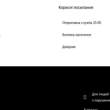
Корисні посилання
Оперативна служба 15-05
Безпека населення
й
Довідник
Для людей
з порушенн