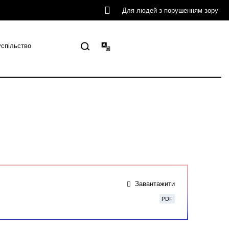
Для людей з порушенням зору
успільство
Завантажити
PDF