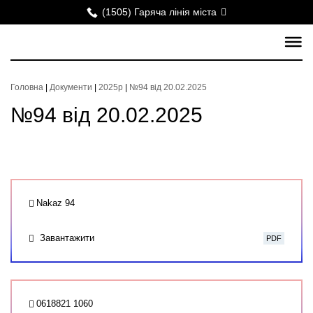
(1505) Гаряча лінія міста
Головна
|
Документи
|
2025р
|
№94 від 20.02.2025
№94 від 20.02.2025
Nakaz 94
Завантажити
PDF
0618821 1060