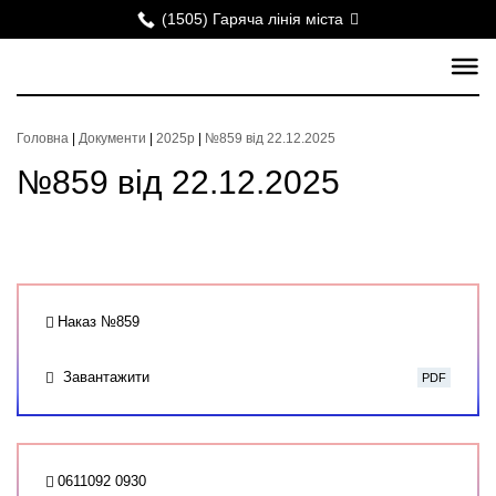
(1505) Гаряча лінія міста
Головна
|
Документи
|
2025р
|
№859 від 22.12.2025
№859 від 22.12.2025
Наказ №859
Завантажити
PDF
0611092 0930