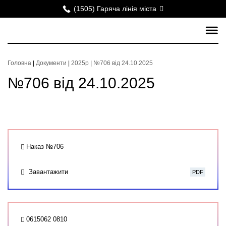
(1505) Гаряча лінія міста
Головна
|
Документи
|
2025р
|
№706 від 24.10.2025
№706 від 24.10.2025
Наказ №706
Завантажити
PDF
0615062 0810