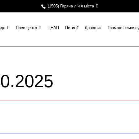
(1505) Гаряча лінія міста
ада
Прес-центр
ЦНАП
Петиції
Довідник
Громадянське с
10.2025