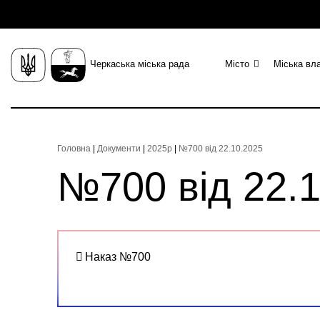
Черкаська міська рада
Місто
Міська вл
Головна
|
Документи
|
2025р
|
№700 від 22.10.2025
№700 від 22.
Наказ №700