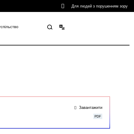
Для людей з порушенням зору
успільство
Завантажити
PDF