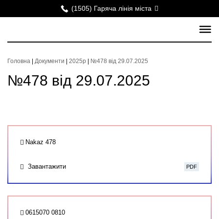
(1505) Гаряча лінія міста
Головна
|
Документи
|
2025р
|
№478 від 29.07.2025
№478 від 29.07.2025
Nakaz 478
Завантажити
PDF
0615070 0810