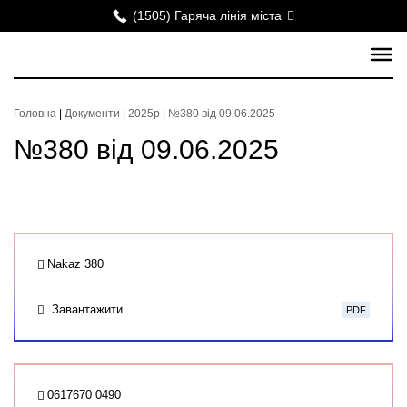
(1505) Гаряча лінія міста
Головна
|
Документи
|
2025р
|
№380 від 09.06.2025
№380 від 09.06.2025
Nakaz 380
Завантажити
PDF
0617670 0490