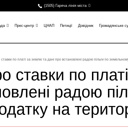
(1505) Гаряча лінія міста
ада
Прес-центр
ЦНАП
Петиції
Довідник
Громадянське с
 ставки по платі за землю та дані про встановлені радою пільги по земельному
о ставки по плат
новлені радою піл
датку на територ