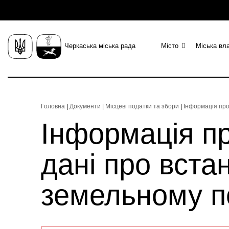
Черкаська міська рада
Місто
Міська вл
Головна
|
Документи
|
Місцеві податки та збори
|
Інформація про
Інформація пр
дані про вста
земельному по