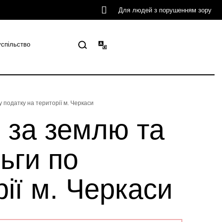
Для людей з порушенням зору
успільство
 податку на території м. Черкаси
і за землю та
ьги по
ії м. Черкаси