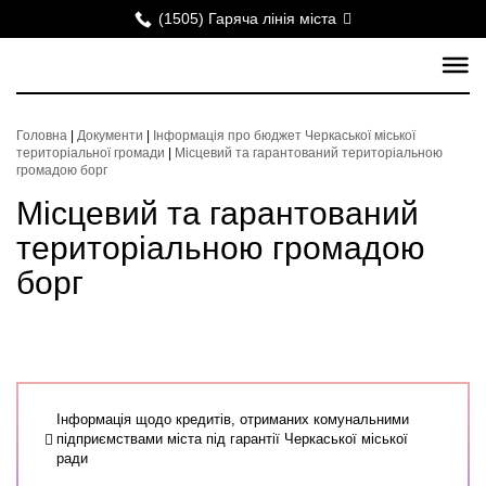
(1505) Гаряча лінія міста
Головна
|
Документи
|
Інформація про бюджет Черкаської міської
територіальної громади
|
Місцевий та гарантований територіальною
громадою борг
Місцевий та гарантований
територіальною громадою
борг
Інформація щодо кредитів, отриманих комунальними
підприємствами міста під гарантії Черкаської міської
ради