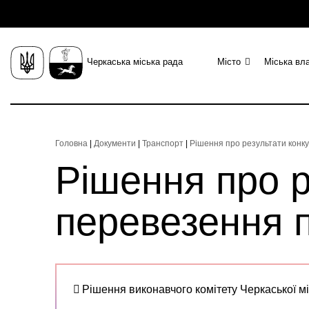
Черкаська міська рада
Місто
Міська вл
Головна
|
Документи
|
Транспорт
|
Рішення про результати конк
Рішення про р
перевезення 
Рішення виконавчого комітету Черкаської мі