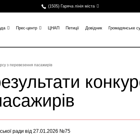
(1505) Гаряча лінія міста
ада
Прес-центр
ЦНАП
Петиції
Довідник
Громадянське с
урсу з перевезення пасажирів
езультати конкур
пасажирів
ської ради від 27.01.2026 №75