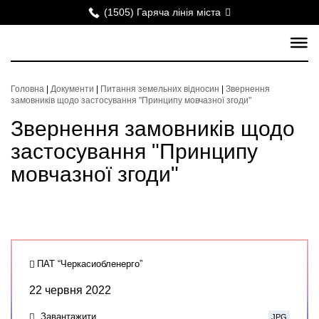
(1505) Гаряча лінія міста
Головна
|
Документи
|
Питання земельних відносин
|
Звернення
замовників щодо застосування "Принципу мовчазної згоди"
Звернення замовників щодо
застосування "Принципу
мовчазної згоди"
ПАТ “Черкасиобленерго”
22 червня 2022
Завантажити
JPG