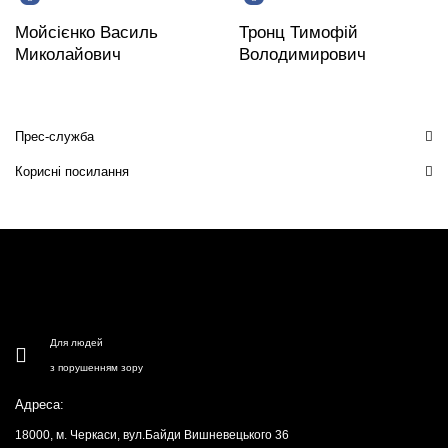
Мойсієнко Василь
Тронц Тимофій
Миколайович
Володимирович
Прес-служба
Корисні посилання
Для людей
з порушенням зору
Адреса:
18000, м. Черкаси, вул.Байди Вишневецького 36