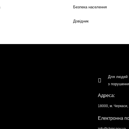
Безпека населення
й
Довідник
Для людей
з порушенн
Адреса:
18000, м. Черкаси
Електронна п
info@chmr.gov.ua