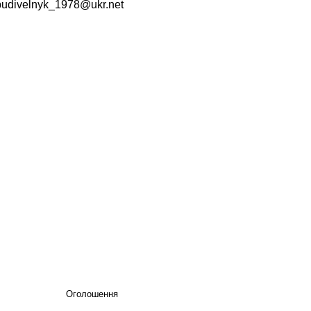
budivelnyk_1978@ukr.net
Оголошення