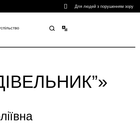
Для людей з порушенням зору
успільство
УДІВЕЛЬНИК”»
ліївна