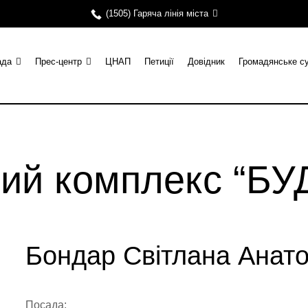
(1505) Гаряча лінія міста
ада
Прес-центр
ЦНАП
Петиції
Довідник
Громадянське с
ий комплекс “Б
Бондар Світлана Анато
Посада: