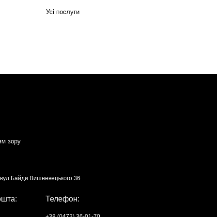
Усі послуги
ям зору
, вул.Байди Вишневецького 36
ошта:
Телефон:
+38 (0472) 36-01-70