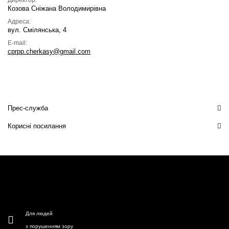
Директор:
Козова Сніжана Володимирівна
Адреса:
вул. Смілянська, 4
E-mail:
cprpp.cherkasy@gmail.com
Прес-служба
Корисні посилання
Для людей
з порушенням зору