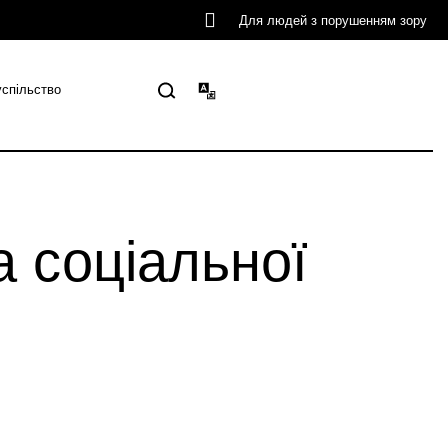
Для людей з порушенням зору
успільство
а соціальної