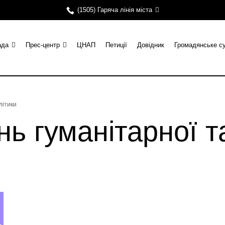
(1505) Гаряча лінія міста
ада
Прес-центр
ЦНАП
Петиції
Довідник
Громадянське с
літики
нь гуманітарної т