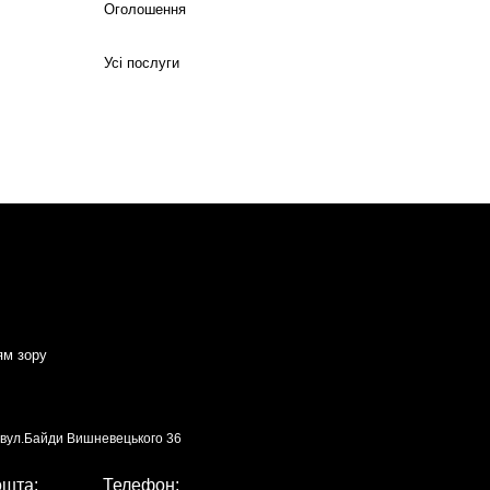
Оголошення
Усі послуги
ям зору
, вул.Байди Вишневецького 36
ошта:
Телефон: