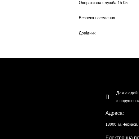
Оперативна служба 15-05
Безпека населення
й
Довідник
Для людей
з порушенн
Адреса:
18000, м. Черкаси
Електронна п