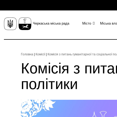
Черкаська міська рада
Місто
Міська вл
Головна
|
Комісії
|
Комісія з питань гуманітарної та соціальної по
Комісія з пита
політики