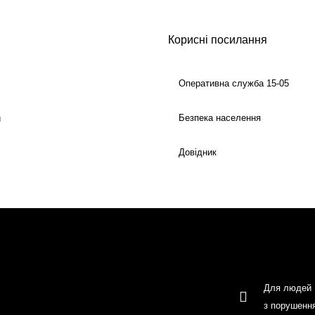
Корисні посилання
Оперативна служба 15-05
Безпека населення
й
Довідник
Для людей
з порушенн