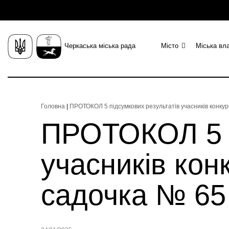
Черкаська міська рада
Місто
Міська вл
Головна
|
ПРОТОКОЛ 5 підсумкових результатів учасників конку
ПРОТОКОЛ 5 п
учасників кон
садочка № 65