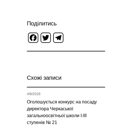
Поділитись
Facebook
Twitter
Telegram
Схожі записи
4/8/2026
Оголошується конкурс на посаду
директора Черкаської
загальноосвітньої школи І-ІІІ
ступенів № 21