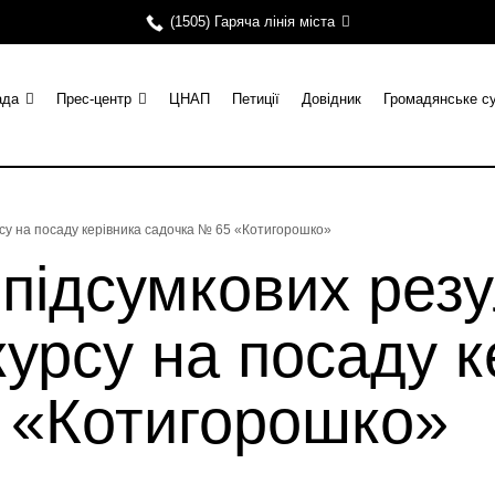
(1505) Гаряча лінія міста
ада
Прес-центр
ЦНАП
Петиції
Довідник
Громадянське с
рсу на посаду керівника садочка № 65 «Котигорошко»
ідсумкових резу
курсу на посаду к
 «Котигорошко»