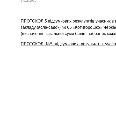
24/11/2025
ПРОТОКОЛ 5 підсумкових результатів учасників к
закладу (ясла-садок) № 65 «Котигорошко» Черкас
(визначення загальної суми балів, набраних кож
ПРОТОКОЛ_№5_підсумкових_результатів_учасни