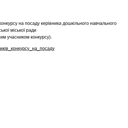
онкурсу на посаду керівника дошкільного навчального
ької міської ради
ним учасником конкурсу).
ків_конкурсу_на_посаду