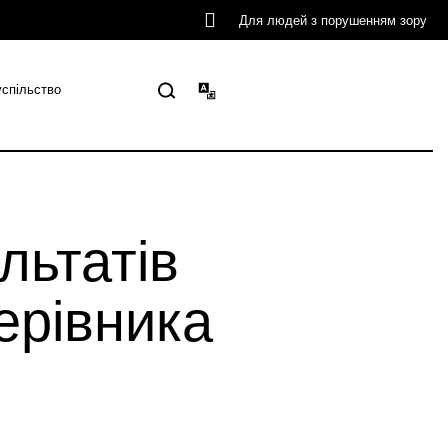
Для людей з порушенням зору
успільство
льтатів
ерівника