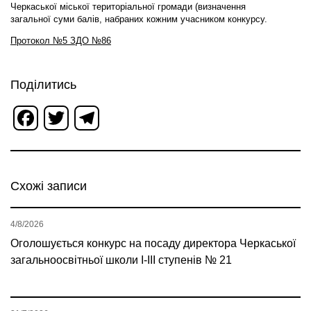
Черкаської міської територіальної громади (визначення
загальної суми балів, набраних кожним учасником конкурсу.
Протокол №5 ЗДО №86
Поділитись
Facebook
Twitter
Telegram
Схожі записи
4/8/2026
Оголошується конкурс на посаду директора Черкаської
загальноосвітньої школи І-ІІІ ступенів № 21