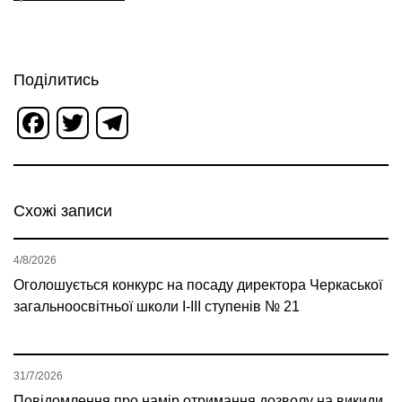
Поділитись
Facebook
Twitter
Telegram
Схожі записи
4/8/2026
Оголошується конкурс на посаду директора Черкаської
загальноосвітньої школи І-ІІІ ступенів № 21
31/7/2026
Повідомлення про намір отримання дозволу на викиди