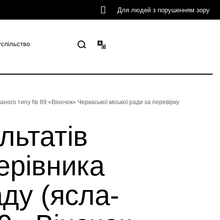
Для людей з порушенням зору
успільство
аного типу № 89 «Віночок» Черкаської міської ради за перевірку
льтатів
ерівника
ду (ясла-