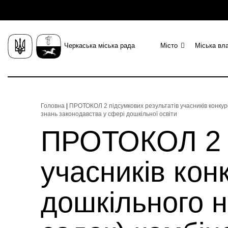
Черкаська міська рада
Місто
Міська вл
Головна
|
ПРОТОКОЛ 2 підсумкових результатів учасників конкурс
знань законодавства у сфері дошкільної освіти
ПРОТОКОЛ 2 п
учасників кон
дошкільного н