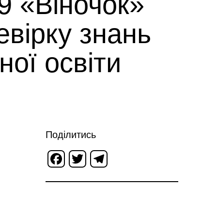
9 «Віночок»
евірку знань
ної освіти
Поділитись
Facebook
Twitter
Telegram