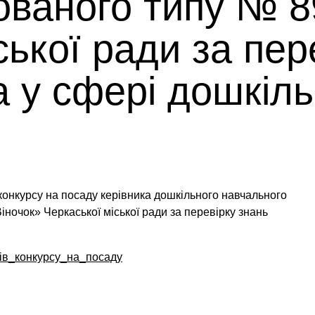
ованого типу № 8
ської ради за пер
 у сфері дошкіль
онкурсу на посаду керівника дошкільного навчального
іночок» Черкаської міської ради за перевірку знань
ів_конкурсу_на_посаду