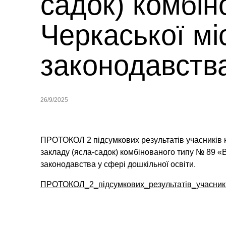
садок) комбін
Черкаської мі
законодавства
26/9/2025
ПРОТОКОЛ 2 підсумкових результатів учасників к
закладу (ясла-садок) комбінованого типу № 89 «В
законодавства у сфері дошкільної освіти.
ПРОТОКОЛ_2_підсумкових_результатів_учасник