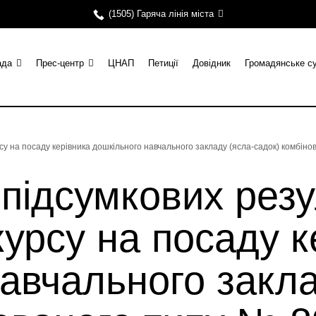
(1505) Гаряча лінія міста
ада
Прес-центр
ЦНАП
Петиції
Довідник
Громадянське с
у на посаду керівника дошкільного навчального закладу (ясла-садок) комбінов
ідсумкових резу
курсу на посаду к
авчального закла