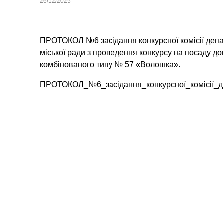
26/12/2025
ПРОТОКОЛ №6 засідання конкурсної комісії депар
міської ради з проведення конкурсу на посаду до
комбінованого типу № 57 «Волошка».
ПРОТОКОЛ_№6_засідання_конкурсної_комісії_де