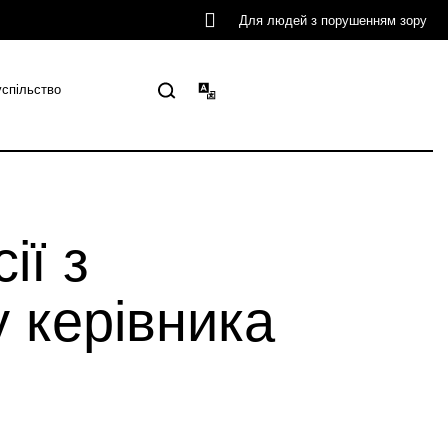
Для людей з порушенням зору
успільство
ії з
 керівника