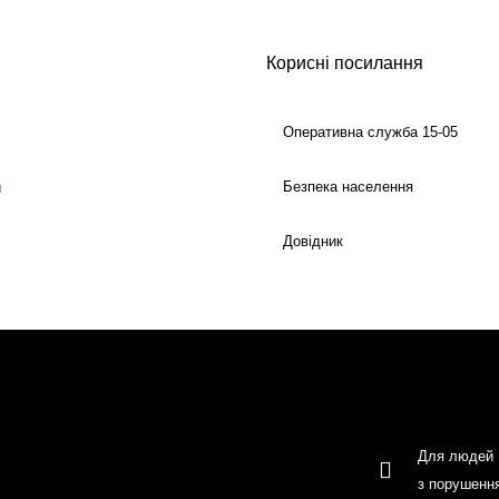
Корисні посилання
Оперативна служба 15-05
Безпека населення
й
Довідник
Для людей
з порушенн