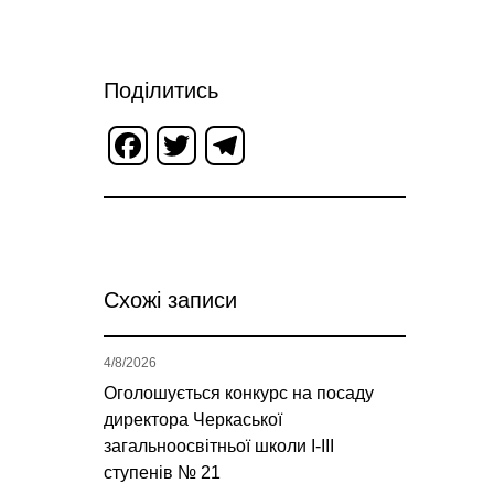
Поділитись
Facebook
Twitter
Telegram
Схожі записи
4/8/2026
Оголошується конкурс на посаду
директора Черкаської
загальноосвітньої школи І-ІІІ
ступенів № 21