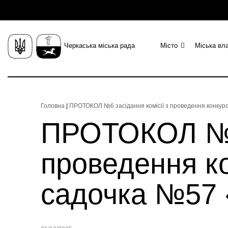
Черкаська міська рада
Місто
Міська вл
Головна
|
ПРОТОКОЛ №6 засідання комісії з проведення конкур
ПРОТОКОЛ №6 
проведення ко
садочка №57