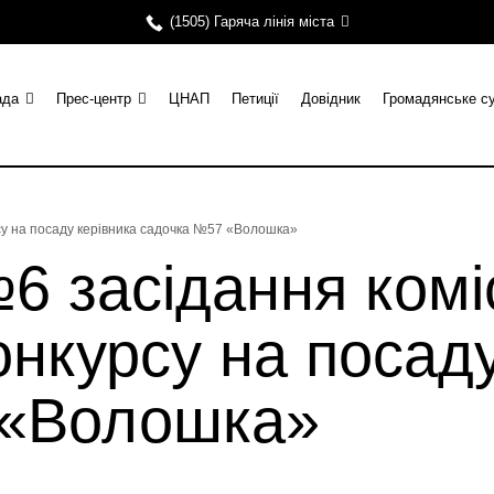
(1505) Гаряча лінія міста
ада
Прес-центр
ЦНАП
Петиції
Довідник
Громадянське с
су на посаду керівника садочка №57 «Волошка»
засідання коміс
нкурсу на посаду
 «Волошка»