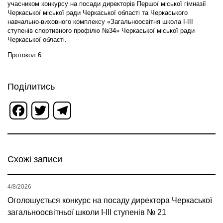
учасником конкурсу на посади директорів Першої міської гімназії
Черкаської міської ради Черкаської області та Черкаського
навчально-виховного комплексу «Загальноосвітня школа І-ІІІ
ступенів спортивного профілю №34» Черкаської міської ради
Черкаської області.
Протокол 6
Поділитись
Facebook
Twitter
Telegram
Схожі записи
4/8/2026
Оголошується конкурс на посаду директора Черкаської
загальноосвітньої школи І-ІІІ ступенів № 21