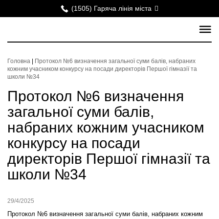
(1505) Гаряча лінія міста
Головна
|
Протокол №6 визначення загальної суми балів, набраних
кожним учасником конкурсу на посади директорів Першої гімназії та
школи №34
Протокол №6 визначення
загальної суми балів,
набраних кожним учасником
конкурсу на посади
директорів Першої гімназії та
школи №34
29/4/2025
Протокол №6 визначення загальної суми балів, набраних кожним