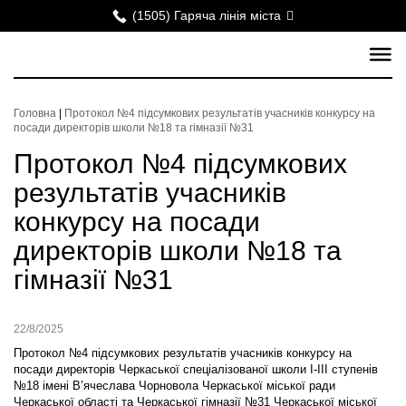
(1505) Гаряча лінія міста
Головна
|
Протокол №4 підсумкових результатів учасників конкурсу на
посади директорів школи №18 та гімназії №31
Протокол №4 підсумкових
результатів учасників
конкурсу на посади
директорів школи №18 та
гімназії №31
22/8/2025
Протокол №4 підсумкових результатів учасників конкурсу на
посади директорів Черкаської спеціалізованої школи І-ІІІ ступенів
№18 імені В’ячеслава Чорновола Черкаської міської ради
Черкаської області та Черкаської гімназії №31 Черкаської міської