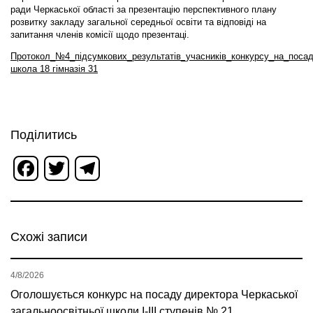
ради Черкаської області за презентацію перспективного плану
розвитку закладу загальної середньої освіти та відповіді на
запитання членів комісії щодо презентаці.
Протокол_№4_підсумкових_результатів_учасників_конкурсу_на_поса
школа 18 гімназія 31
Поділитись
Facebook
Twitter
Telegram
Схожі записи
4/8/2026
Оголошується конкурс на посаду директора Черкаської
загальноосвітньої школи І-ІІІ ступенів № 21