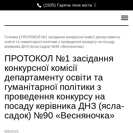
(1505) Гаряча лінія міста
Головна
|
ПРОТОКОЛ №1 засідання конкурсної комісії департаменту
освіти та гуманітарної політики з проведення конкурсу на посаду
керівника ДНЗ (ясла-садок) №90 «Весняночка»
ПРОТОКОЛ №1 засідання
конкурсної комісії
департаменту освіти та
гуманітарної політики з
проведення конкурсу на
посаду керівника ДНЗ (ясла-
садок) №90 «Весняночка»
8/8/2025