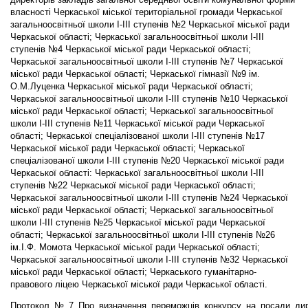
власності Черкаської міської територіальної громади Черкаської
загальноосвітньої школи І-ІІІ ступенів №2 Черкаської міської ради
Черкаської області; Черкаської загальноосвітньої школи І-ІІІ
ступенів №4 Черкаської міської ради Черкаської області;
Черкаської загальноосвітньої школи І-ІІІ ступенів №7 Черкаської
міської ради Черкаської області; Черкаської гімназії №9 ім.
О.М.Луценка Черкаської міської ради Черкаської області;
Черкаської загальноосвітньої школи І-ІІІ ступенів №10 Черкаської
міської ради Черкаської області; Черкаської загальноосвітньої
школи І-ІІІ ступенів №11 Черкаської міської ради Черкаської
області; Черкаської спеціалізованої школи І-ІІІ ступенів №17
Черкаської міської ради Черкаської області; Черкаської
спеціалізованої школи І-ІІІ ступенів №20 Черкаської міської ради
Черкаської області: Черкаської загальноосвітньої школи І-ІІІ
ступенів №22 Черкаської міської ради Черкаської області;
Черкаської загальноосвітньої школи І-ІІІ ступенів №24 Черкаської
міської ради Черкаської області; Черкаської загальноосвітньої
школи І-ІІІ ступенів №25 Черкаської міської ради Черкаської
області; Черкаської загальноосвітньої школи І-ІІІ ступенів №26
ім.І.Ф. Момота Черкаської міської ради Черкаської області;
Черкаської загальноосвітньої школи І-ІІІ ступенів №32 Черкаської
міської ради Черкаської області; Черкаського гуманітарно-
правового ліцею Черкаської міської ради Черкаської області.
Протокол_№_7_Про_визначення_переможців_конкурсу_на_посади_дир