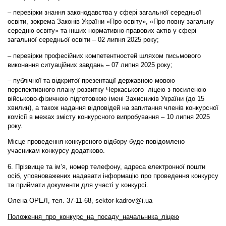
– перевірки знання законодавства у сфері загальної середньої
освіти, зокрема Законів України «Про освіту», «Про повну загальну
середню освіту» та інших нормативно-правових актів у сфері
загальної середньої освіти – 02 липня 2025 року;
– перевірки професійних компетентностей шляхом письмового
виконання ситуаційних завдань – 07 липня 2025 року;
– публічної та відкритої презентації державною мовою
перспективного плану розвитку Черкаського ліцею з посиленою
військово-фізичною підготовкою імені Захисників України (до 15
хвилин), а також надання відповідей на запитання членів конкурсної
комісії в межах змісту конкурсного випробування – 10 липня 2025
року.
Місце проведення конкурсного відбору буде повідомлено
учасникам конкурсу додатково.
6. Прізвище та ім’я, номер телефону, адреса електронної пошти
осіб, уповноважених надавати інформацію про проведення конкурсу
та приймати документи для участі у конкурсі.
Олена ОРЕЛ, тел. 37-11-68,
sektor-kadrov@i.ua
Положення_про_конкурс_на_посаду_начальника_ліцею