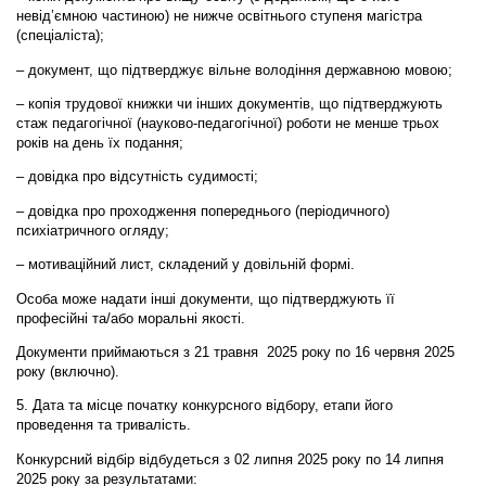
невід’ємною частиною) не нижче освітнього ступеня магістра
(спеціаліста);
– документ, що підтверджує вільне володіння державною мовою;
– копія трудової книжки чи інших документів, що підтверджують
стаж педагогічної (науково-педагогічної) роботи не менше трьох
років на день їх подання;
– довідка про відсутність судимості;
– довідка про проходження попереднього (періодичного)
психіатричного огляду;
– мотиваційний лист, складений у довільній формі.
Особа може надати інші документи, що підтверджують її
професійні та/або моральні якості.
Документи приймаються з 21 травня 2025 року по 16 червня 2025
року (включно).
5. Дата та місце початку конкурсного відбору, етапи його
проведення та тривалість.
Конкурсний відбір відбудеться з 02 липня 2025 року по 14 липня
2025 року за результатами: