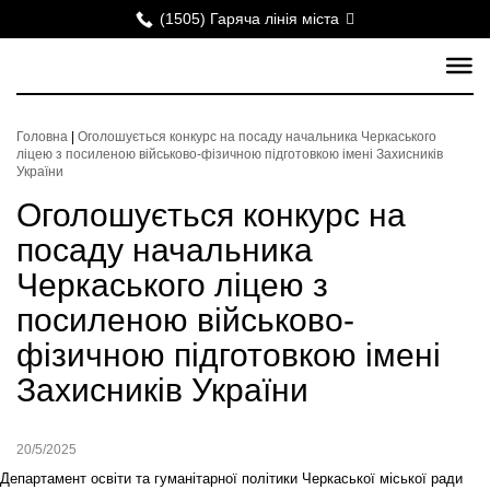
(1505) Гаряча лінія міста
Головна
|
Оголошується конкурс на посаду начальника Черкаського
ліцею з посиленою військово-фізичною підготовкою імені Захисників
України
Оголошується конкурс на
посаду начальника
Черкаського ліцею з
посиленою військово-
фізичною підготовкою імені
Захисників України
20/5/2025
Департамент освіти та гуманітарної політики Черкаської міської ради