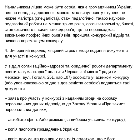
Начальником ліцею може бути особа, яка є громадянином України,
вільно володіє державною мовою, має вищу освіту ступеня не
нижче магістра (спеціаліста), стаж педагогічної та/або науково-
педагогічної роботи не менше трьох років, організаторські здібності,
стан фізичного і психічного здоров’я, що не перешкоджає
виконанню професійних обов’язків, пройшла конкурсний відбір та
визнана переможцем конкурсу.
4. Вичерпний перелік, кінцевий строк і місце подання документів
для участі в конкурсі.
У відділ організаційно-кадрової та юридичної роботи департаменту
освіти та гуманітарної політики Черкаської міської ради (м.
Черкаси, вул. Гоголя, 251, каб.107) особисто учасником конкурсу
(або уповноваженою згідно з довіреністю особою) подаються такі
документи:
– заява про участь у конкурсі з наданням згоди на обробку
персональних даних відповідно до Закону України «Про захист
персональних даних»;
– автобіографія та/або резюме (за вибором учасника конкурсу);
– копія паспорта громадянина України;
– копія документа про вищу освіту (з додатком, що є його