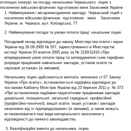
оголошує конкурс на посаду начальника Черкаського ліцею з
посиленою військово-фізичною підготовкою імені Захисників України.
1. Найменування і місцезнаходження закладу:
Черкаський ліцей з
посиленою військово-фізичною підготовкою імені Захисників
України, м. Черкаси, вул. Кобзарська, 77.
2. Найменування посади та умови оплати праці: начальник ліцею.
Посадовий оклад відповідно до наказу Міністерства освіти і науки
України від 26.09.2005 № 557, зареєстрованого в Міністерстві
юстиції України 03 жовтня 2005 року за № 1130/11410 «Про
впорядкування умов оплати праці та затвердження схем тарифних
розрядів працівників навчальних закладів, установ освіти та
наукових установ» (зі змінами).
Начальнику ліцею здійснюються виплати, визначені ст.57 Закону
України «Про освіту», встановлюється надбавка відповідно до
постанови Кабінету Міністрів України від 23 березня 2011 р. № 373
«Про встановлення надбавки педагогічним працівникам закладів
дошкільної, позашкільної, загальної середньої, професійної
(професійно-технічної), вищої освіти, інших установ і закладів
незалежно від їх підпорядкування» (зі змінами), а також можуть
встановлюватися інші види матеріального заохочення у
відповідності до чинного законодавства.
3. Кваліфікаційні вимоги до начальника ліцею.