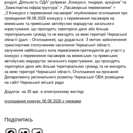
розділі „Діяльність ОДА“ рубриках „Конкурси, тендери, аукціони“ та
„Транспортна інфраструктура“ > „Пасажирські перевезення“ >
„3.Конкурси з перевезення пасажирів“ опубліковано оголошення про
проведення 06.08.2026 конкурсу з перевезення пасажирів на
міжміських та приміських автобусних маршрутах загального
користування, що проходять територією двох або більше
територіальних громад та не виходять за межі території Черкаської
області (далі – Оголошення), що додається. З метою забезпечення
транспортним сполученням населення Черкаської області,
залучення найбільшого кола перевізників-претендентів до участі у
конкурсі з перевезення пасажирів на міжміських та приміських
автобусних маршрутах загального користування, що проходять
територією двох або більше територіальних громад та не виходять
за межі території Черкаської області, Оголошення на прохання
Депаратменту регіонального розвитку Черкаської ОВА розміщене
на сайті Черкаської міської ради.
Додаток: на 28 арк. в електронному вигляді
оголошення конкурс 06.08.2026 з умовами
Поділитись