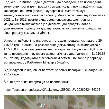
Згідно п. 82 Вимог щодо підготовки до проведення та проведення
земельних торгів для продажу земельних ділянок та набуття прав
користування ними (оренди, суперфіцію, емфітевзису),
затверджених постановою Кабінету Міністрів України від 22 вересня
2021 р. № 1013, розмір винагороди оператора електронного
майданчика визначається у відсотках ціни продажу лота з
урахуванням податку на додану вартість та становить 5 відсотків
ціни продажу земельної ділянки.
Витрати, здійснені на підготовку лота для продажу, складають 29
416,68 грн., а саме: на розроблення документації із землеустрою –
17 500,00 грн, проведення експертної грошової оцінки – 706,00 грн
та на проведення наукового археологічного дослідження – 11 210,68
грн. та відшкодовуються переможцем земельних торгів у порядку,
встановленому Кабінетом Міністрів України.
Відшкодування відновної вартості зелених насаджень складає 105
237,79 грн.
Більш детальна інформація за посиланням:
https://auction.e-tender.ua/v2/aukciony/LSE001-UA-20260624-54204