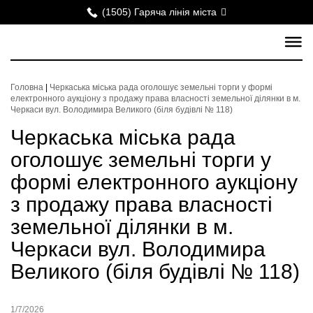
(1505) Гаряча лінія міста
Головна
|
Черкаська міська рада оголошує земельні торги у формі
електронного аукціону з продажу права власності земельної ділянки в м.
Черкаси вул. Володимира Великого (біля будівлі № 118)
Черкаська міська рада
оголошує земельні торги у
формі електронного аукціону
з продажу права власності
земельної ділянки в м.
Черкаси вул. Володимира
Великого (біля будівлі № 118)
1/7/2026