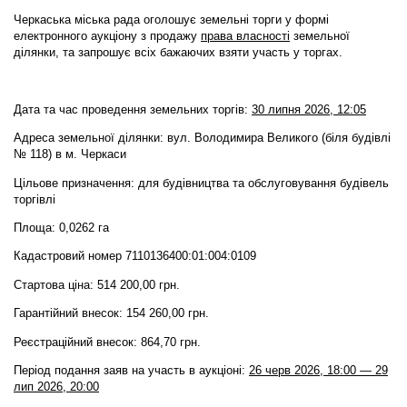
Черкаська міська рада оголошує земельні торги у формі
електронного аукціону
з продажу
права власності
земельної
ділянки,
та запрошує всіх бажаючих взяти участь у торгах.
Дата та час проведення земельних торгів:
30 липня 2026, 12:05
Адреса земельної ділянки: вул. Володимира Великого (біля будівлі
№ 118) в м. Черкаси
Цільове призначення: для будівництва та обслуговування будівель
торгівлі
Площа: 0,0262 га
Кадастровий номер 7110136400:01:004:0109
Стартова ціна: 514 200,00 грн.
Гарантійний внесок: 154 260,00 грн.
Реєстраційний внесок: 864,70 грн.
Період подання заяв на участь в аукціоні:
26 черв 2026, 18:00 — 29
лип 2026, 20:00