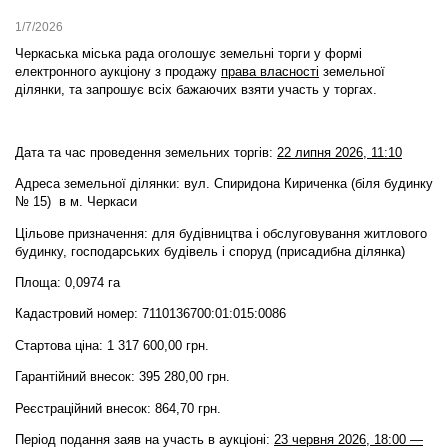
1/7/2026
Черкаська міська рада оголошує земельні торги у формі
електронного аукціону
з продажу
права власності
земельної
ділянки,
та запрошує всіх бажаючих взяти участь у торгах.
Дата та час проведення земельних торгів:
22 липня 2026, 11:10
Адреса земельної ділянки: вул. Спиридона Кириченка (біля будинку
№ 15) в м. Черкаси
Цільове призначення: для будівництва і обслуговування житлового
будинку, господарських будівель і споруд (присадибна ділянка)
Площа: 0,0974 га
Кадастровий номер: 7110136700:01:015:0086
Стартова ціна: 1 317 600,00 грн.
Гарантійний внесок: 395 280,00 грн.
Реєстраційний внесок: 864,70 грн.
Період подання заяв на участь в аукціоні:
23 червня 2026, 18:00 —