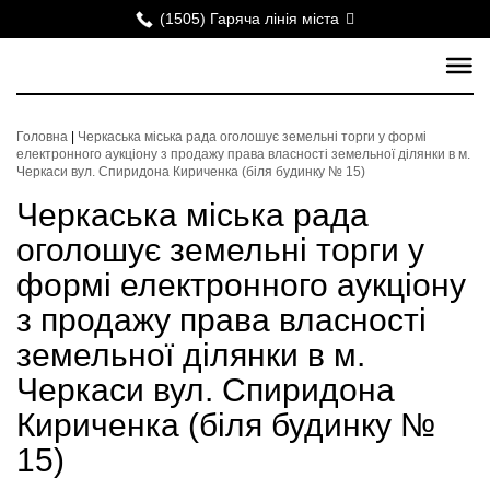
(1505) Гаряча лінія міста
Головна
|
Черкаська міська рада оголошує земельні торги у формі
електронного аукціону з продажу права власності земельної ділянки в м.
Черкаси вул. Спиридона Кириченка (біля будинку № 15)
Черкаська міська рада
оголошує земельні торги у
формі електронного аукціону
з продажу права власності
земельної ділянки в м.
Черкаси вул. Спиридона
Кириченка (біля будинку №
15)