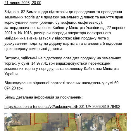
21 липня 2026, 20:00
Згідно п. 82 Вимог щодо підготовки до проведення та проведення
земельних торгів для продажу земельних ділянок та набуття прав
користування ними (оренди, суперфіцію, емфітевзису),
затверджених постановою Кабінету Міністрів України від 22 вересня
2021 р. № 1013, розмір винагороди оператора електронного
майданчика визначається у відсотках ціни продажу лота з
урахуванням податку на додану вартість та становить 5 відсотків
ціни продажу земельної ділянки.
Витрати, здійснені на підготовку лота для продажу на земельних
торгах, у сумі 14 977,41 грн відшкодовуються переможцем
земельних торгів у порядку, встановленому Кабінетом Міністрів
України.
Відшкодування відновної вартості зелених насаджень у сумі 69
074,20 грн.
Більш детальна інформація за посиланням:
https://auction.e-tender.ua/v2/aukciony/LSE001-UA-20260619-79402