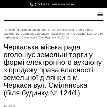
(1505) Гаряча лінія міста
Головна
|
Черкаська міська рада оголошує земельні торги у формі
електронного аукціону з продажу права власності земельної ділянки в м.
Черкаси вул. Смілянська (біля будинку № 124/1)
Черкаська міська рада
оголошує земельні торги у
формі електронного аукціону
з продажу права власності
земельної ділянки в м.
Черкаси вул. Смілянська
(біля будинку № 124/1)
1/7/2026