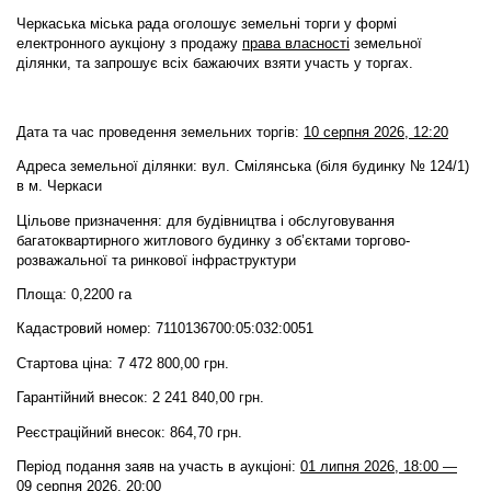
Черкаська міська рада оголошує земельні торги у формі
електронного аукціону
з продажу
права власності
земельної
ділянки,
та запрошує всіх бажаючих взяти участь у торгах.
Дата та час проведення земельних торгів:
10 серпня 2026, 12:20
Адреса земельної ділянки: вул. Смілянська (біля будинку № 124/1)
в м. Черкаси
Цільове призначення: для будівництва і обслуговування
багатоквартирного житлового будинку з об’єктами торгово-
розважальної та ринкової інфраструктури
Площа: 0,2200 га
Кадастровий номер: 7110136700:05:032:0051
Стартова ціна: 7 472 800,00 грн.
Гарантійний внесок: 2 241 840,00 грн.
Реєстраційний внесок: 864,70 грн.
Період подання заяв на участь в аукціоні:
01 липня 2026, 18:00 —
09 серпня 2026, 20:00