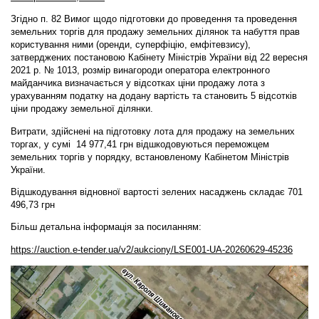
Згідно п. 82 Вимог щодо підготовки до проведення та проведення
земельних торгів для продажу земельних ділянок та набуття прав
користування ними (оренди, суперфіцію, емфітевзису),
затверджених постановою Кабінету Міністрів України від 22 вересня
2021 р. № 1013, розмір винагороди оператора електронного
майданчика визначається у відсотках ціни продажу лота з
урахуванням податку на додану вартість та становить 5 відсотків
ціни продажу земельної ділянки.
Витрати, здійснені на підготовку лота для продажу на земельних
торгах, у сумі 14 977,41 грн відшкодовуються переможцем
земельних торгів у порядку, встановленому Кабінетом Міністрів
України.
Відшкодування відновної вартості зелених насаджень складає 701
496,73 грн
Більш детальна інформація за посиланням:
https://auction.e-tender.ua/v2/aukciony/LSE001-UA-20260629-45236