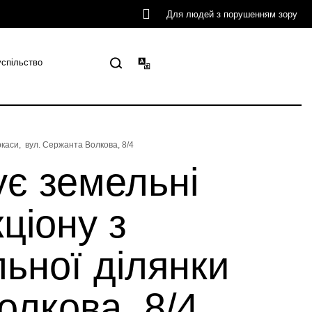
Для людей з порушенням зору
успільство
ркаси, вул. Сержанта Волкова, 8/4
ує земельні
ціону з
ьної ділянки
олкова, 8/4