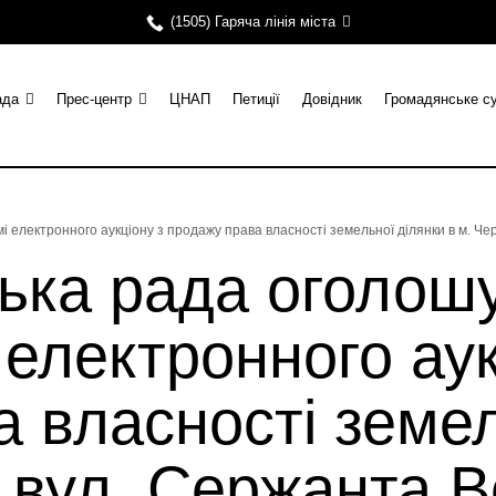
(1505) Гаряча лінія міста
ада
Прес-центр
ЦНАП
Петиції
Довідник
Громадянське с
і електронного аукціону з продажу права власності земельної ділянки в м. Че
ька рада оголош
 електронного аук
 власності земел
 вул. Сержанта В