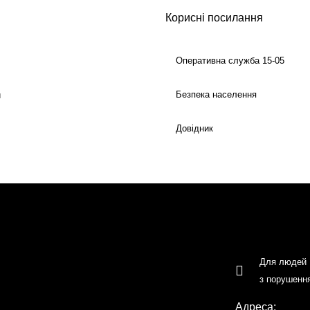
Корисні посилання
Оперативна служба 15-05
Безпека населення
й
Довідник
Для людей
з порушенн
Адреса: