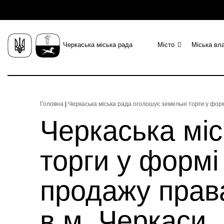
Черкаська міська рада
Місто
Міська вл
Головна
|
Черкаська міська рада оголошує земельні торги у форм
Черкаська міс
торги у формі
продажу права
в м. Черкаси,