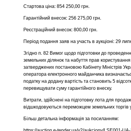
Стартова ціна: 854 250,00 грн.
Гарантійний внесок: 256 275,00 грн.
Реєстраційний внесок: 800,00 грн.
Період подання заяв на участь в аукціоні: 29 лип
Згідно п. 82 Вимог щодо підготовки до проведен
земельних ділянок та набуття прав користування
затверджених постановою Кабінету Міністрів Укр
оператора електронного майданчика визначається
податку на додану вартість та становить 5 відсот
перевищувати суму гарантійного внеску.
Витрати, здійснені на підготовку лота для продаж
відшкодовуються переможцем земельних торгів у 
Більш детальна інформація за посиланням:
https://auction.e-tender.ua/v2/aukciony/LSE001-U